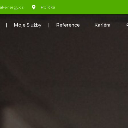
al-energy.cz
Polička
Moje Služby
Reference
Kariéra
K