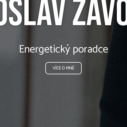
oslav zav
Energetický poradce
VÍCE O MNĚ