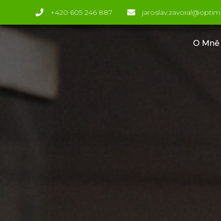
+420 605 246 887
jaroslav.zavoral@optim
O Mně